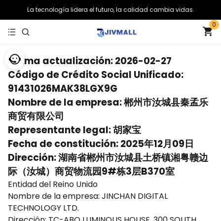
La tecnología lidera el futuro, la calidad cambia vidas.
0
Última actualización: 2026-02-27
Código de Crédito Social Unificado:
91431026MAK38LGX9G
Nombre de la empresa: 郴州市汝城县秦孟乐
商贸有限公司
Representante legal: 胡家宝
Fecha de constitución: 2025年12月09日
Dirección: 湖南省郴州市汝城县土桥镇湘粤赣边
际（汝城）商贸物流园9#栋3层B370室
Entidad del Reino Unido
Nombre de la empresa: JINCHAN DIGITAL
TECHNOLOGY LTD.
Dirección: TC-ABO LUMINOUS HOUSE, 300 SOUTH